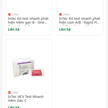
Intec
Intec
Intec Kit test nhanh phát
InTec Kit test nhanh phát
hiện Viêm gan B - One
hiện cúm A/B - Rapid Flu
Step HBcAb Test
A/B Test (Dịch mũi)
Liên hệ
Liên hệ
Intec
InTec HCV Test Nhanh
Viêm Gan C
Liên hệ