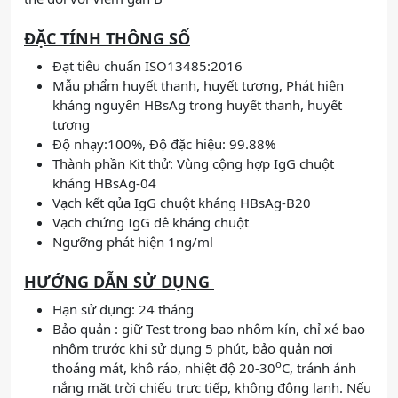
ĐẶC TÍNH THÔNG SỐ
Đạt tiêu chuẩn ISO13485:2016
Mẫu phẩm huyết thanh, huyết tương, Phát hiện
kháng nguyên HBsAg trong huyết thanh, huyết
tương
Độ nhạy:100%, Độ đặc hiệu: 99.88%
Thành phần Kit thử: Vùng cộng hợp IgG chuột
kháng HBsAg-04
Vạch kết qủa IgG chuột kháng HBsAg-B20
Vạch chứng IgG dê kháng chuột
Ngưỡng phát hiện 1ng/ml
HƯỚNG DẪN SỬ DỤNG
Hạn sử dụng: 24 tháng
Bảo quản : giữ Test trong bao nhôm kín, chỉ xé bao
nhôm trước khi sử dụng 5 phút, bảo quản nơi
o
thoáng mát, khô ráo, nhiệt độ 20-30
C, tránh ánh
nắng mặt trời chiếu trực tiếp, không đông lạnh. Nếu