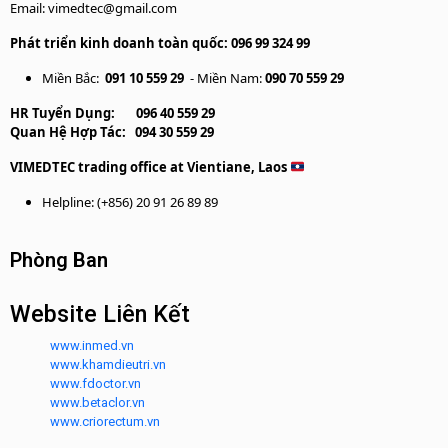
Email: vimedtec@gmail.com
Phát triển kinh doanh toàn quốc: 096 99 324 99
Miền Bắc:
091 10 559 29
- Miền Nam:
090 70 559 29
HR Tuyển Dụng:
096 40 559 29
Quan Hệ Hợp Tác:
094 30 559 29
VIMEDTEC trading office at Vientiane, Laos
Helpline: (+856) 20 91 26 89 89
Phòng Ban
Website Liên Kết
www.inmed.vn
www.khamdieutri.vn
www.fdoctor.vn
www.betaclor.vn
www.criorectum.vn