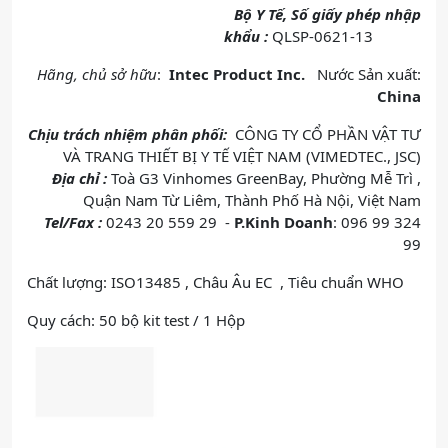
Bộ Y Tế, Số giấy phép nhập
khẩu :
QLSP-0621-13
Hãng, chủ sở hữu
:
Intec Product Inc.
Nước Sản xuất:
China
Chịu trách nhiệm phân phối:
CÔNG TY CỔ PHẦN VẬT TƯ
VÀ TRANG THIẾT BỊ Y TẾ VIỆT NAM (VIMEDTEC., JSC)
Địa chỉ :
Toà G3 Vinhomes GreenBay, Phường Mễ Trì ,
Quận Nam Từ Liêm, Thành Phố Hà Nội, Việt Nam
Tel/Fax :
0243 20 559 29 -
P.Kinh Doanh
: 096 99 324
99
Chất lượng: ISO13485 , Châu Âu EC , Tiêu chuẩn WHO
Quy cách: 50 bộ kit test / 1 Hộp