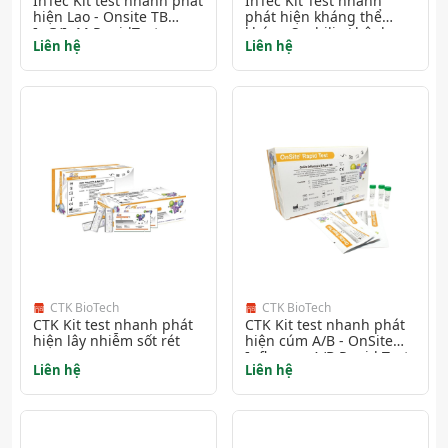
InTec Kit test nhanh phát
InTec Kit Test nhanh
hiện Lao - Onsite TB
phát hiện kháng thể
IgG/IgM RapidTest
kháng Syphilis ( bệnh
Liên hệ
Liên hệ
Giang mai )
CTK BioTech
CTK BioTech
CTK Kit test nhanh phát
CTK Kit test nhanh phát
hiện lây nhiễm sốt rét
hiện cúm A/B - OnSite
Influenza A/B Rapid Test
Liên hệ
Liên hệ