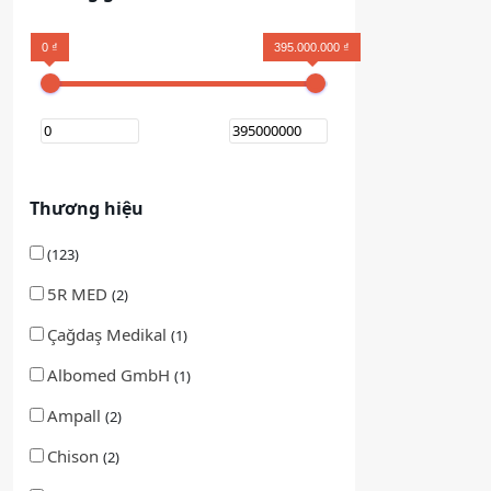
0 ₫
395.000.000 ₫
Thương hiệu
(123)
5R MED
(2)
Çağdaş Medikal
(1)
Albomed GmbH
(1)
Ampall
(2)
Chison
(2)