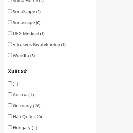
Shiffa Home
(2)
SonoScape
(2)
Sonoscape
(0)
UEG Medical
(1)
Vitrosens Biyoteknoloji
(1)
Wondfo
(3)
Xuất xứ
( 1)
Austria
( 1)
Germany
( 28)
Hàn Quốc
( 20)
Hungary
( 1)