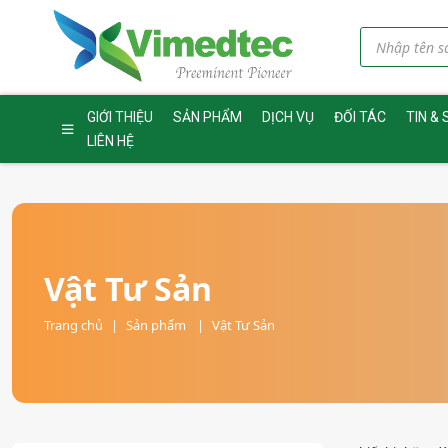
GIỚI THIỆU
SẢN PHẨM
DỊCH VỤ
ĐỐI TÁC
TIN & 
LIÊN HỆ
Vật Tư Sản
Trang chủ
|
Sản phẩm
|
Vật Tư Sản