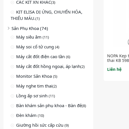
CÁC KIT XN KHÁC
(3)
KIT ELISA DỊ ỨNG, CHUYỂN HÓA,
THIẾU MÁU.
(1)
Sản Phụ Khoa (74)
Máy siêu âm
(11)
Máy soi cổ tử cung
(4)
NOPA Kẹp t
Máy cắt đốt điện cao tần
(6)
thai KB 598
Máy cắt đốt hồng ngoại, áp lạnh
(2)
Liên hệ
Monitor Sản Khoa
(5)
Máy nghe tim thai
(2)
Lồng ấp sơ sinh
(11)
Bàn khám sản phụ khoa - Bàn đẻ
(8)
Đèn khám
(10)
Giường hồi sức cấp cứu
(9)