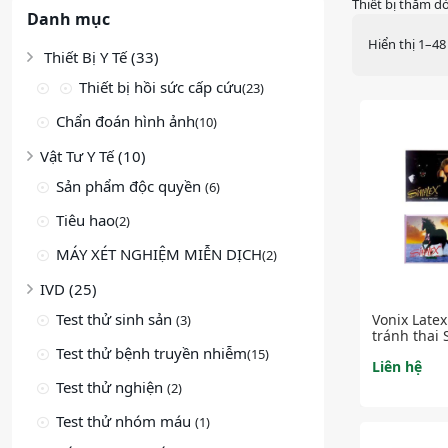
Thiết bị thăm d
Danh mục
Hiển thị 1–48
Thiết Bị Y Tế (33)
Thiết bị hồi sức cấp cứu
(23)
Chẩn đoán hình ảnh
(10)
Vật Tư Y Tế (10)
Sản phẩm độc quyền
(6)
Tiêu hao
(2)
MÁY XÉT NGHIỆM MIỄN DỊCH
(2)
IVD (25)
Test thử sinh sản
Vonix Late
(3)
tránh thai 
Test thử bệnh truyền nhiễm
(15)
Liên hệ
Test thử nghiện
(2)
Test thử nhóm máu
(1)