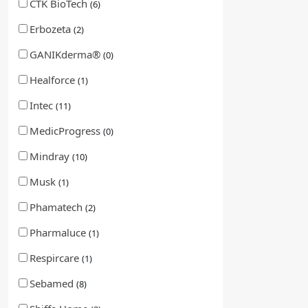
CTK BioTech
(6)
Erbozeta
(2)
GANIKderma®
(0)
Healforce
(1)
Intec
(11)
MedicProgress
(0)
Mindray
(10)
Musk
(1)
Phamatech
(2)
Pharmaluce
(1)
Respircare
(1)
Sebamed
(8)