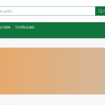
T
SỰ KIỆN
TUYỂN DỤNG