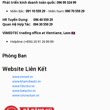
Phát triển kinh doanh toàn quốc: 096 99 324 99
Miền Bắc:
091 10 559 29
- Miền Nam:
090 70 559 29
HR Tuyển Dụng:
096 40 559 29
Quan Hệ Hợp Tác:
094 30 559 29
VIMEDTEC trading office at Vientiane, Laos 🇱🇦
Helpline: (+856) 20 91 26 89 89
Phòng Ban
Website Liên Kết
www.inmed.vn
www.khamdieutri.vn
www.fdoctor.vn
www.betaclor.vn
www.criorectum.vn