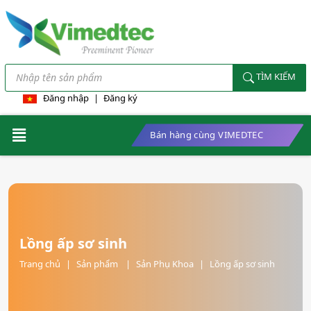
TÌM KIẾM
Đăng nhập
|
Đăng ký
Bán hàng cùng VIMEDTEC
Lồng ấp sơ sinh
Trang chủ
|
Sản phẩm
|
Sản Phụ Khoa
|
Lồng ấp sơ sinh