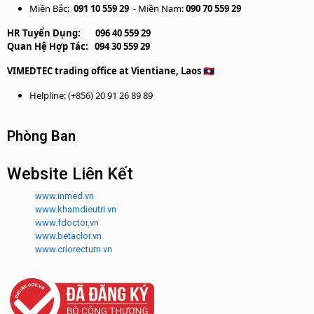
Miền Bắc:
091 10 559 29
- Miền Nam:
090 70 559 29
HR Tuyển Dụng:
096 40 559 29
Quan Hệ Hợp Tác:
094 30 559 29
VIMEDTEC trading office at Vientiane, Laos 🇱🇦
Helpline: (+856) 20 91 26 89 89
Phòng Ban
Website Liên Kết
www.inmed.vn
www.khamdieutri.vn
www.fdoctor.vn
www.betaclor.vn
www.criorectum.vn