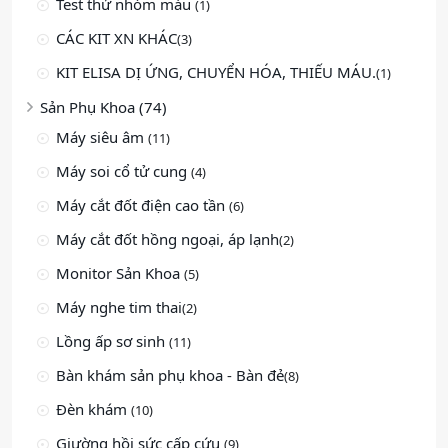
Test thử nhóm máu
(1)
CÁC KIT XN KHÁC
(3)
KIT ELISA DỊ ỨNG, CHUYỂN HÓA, THIẾU MÁU.
(1)
Sản Phụ Khoa (74)
Máy siêu âm
(11)
Máy soi cổ tử cung
(4)
Máy cắt đốt điện cao tần
(6)
Máy cắt đốt hồng ngoại, áp lạnh
(2)
Monitor Sản Khoa
(5)
Máy nghe tim thai
(2)
Lồng ấp sơ sinh
(11)
Bàn khám sản phụ khoa - Bàn đẻ
(8)
Đèn khám
(10)
Giường hồi sức cấp cứu
(9)