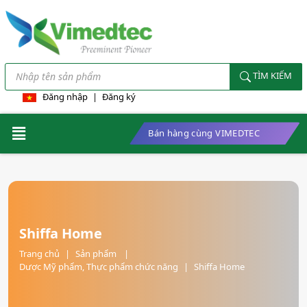
TÌM KIẾM
Đăng nhập
|
Đăng ký
Bán hàng cùng VIMEDTEC
Shiffa Home
Trang chủ
|
Sản phẩm
|
Dược Mỹ phẩm, Thực phẩm chức năng
|
Shiffa Home