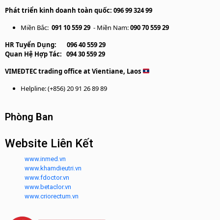
Phát triển kinh doanh toàn quốc: 096 99 324 99
Miền Bắc:
091 10 559 29
- Miền Nam:
090 70 559 29
HR Tuyển Dụng:
096 40 559 29
Quan Hệ Hợp Tác:
094 30 559 29
VIMEDTEC trading office at Vientiane, Laos
Helpline: (+856) 20 91 26 89 89
Phòng Ban
Website Liên Kết
www.inmed.vn
www.khamdieutri.vn
www.fdoctor.vn
www.betaclor.vn
www.criorectum.vn