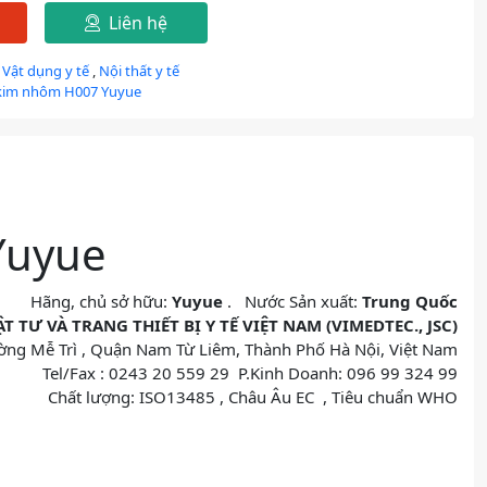
Liên hệ
 Vật dụng y tế
,
Nội thất y tế
 kim nhôm H007 Yuyue
Yuyue
Hãng, chủ sở hữu:
Yuyue
. Nước Sản xuất:
Trung Quốc
 TƯ VÀ TRANG THIẾT BỊ Y TẾ VIỆT NAM (VIMEDTEC., JSC)
ờng Mễ Trì , Quận Nam Từ Liêm, Thành Phố Hà Nội, Việt Nam
Tel/Fax : 0243 20 559 29 P.Kinh Doanh: 096 99 324 99
Chất lượng: ISO13485 , Châu Âu EC , Tiêu chuẩn WHO