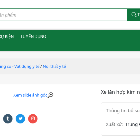
T
SỰ KIỆN
TUYỂN DỤNG
ng cụ - Vật dụng y tế
/
Nội thất y tế
Xe lăn hợp kim
Xem slide ảnh gốc
Thông tin bổ s
Xuất xứ:
Trung 