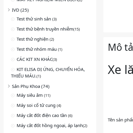
IVD (25)
Test thử sinh sản
(3)
Test thử bệnh truyền nhiễm
(15)
Test thử nghiện
(2)
Mô t
Test thử nhóm máu
(1)
CÁC KIT XN KHÁC
(3)
Xe l
KIT ELISA DỊ ỨNG, CHUYỂN HÓA,
THIẾU MÁU.
(1)
Sản Phụ Khoa (74)
Máy siêu âm
(11)
Máy soi cổ tử cung
(4)
Máy cắt đốt điện cao tần
(6)
Tên sản phẩ
Máy cắt đốt hồng ngoại, áp lạnh
(2)