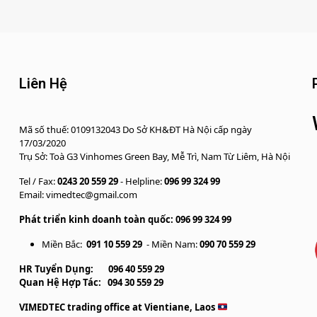
Liên Hệ
Mã số thuế: 0109132043 Do Sở KH&ĐT Hà Nội cấp ngày
17/03/2020
Trụ Sở: Toà G3 Vinhomes Green Bay, Mễ Trì, Nam Từ Liêm, Hà Nội
Tel / Fax:
0243 20 559 29
- Helpline:
096 99 324 99
Email: vimedtec@gmail.com
Phát triển kinh doanh toàn quốc: 096 99 324 99
Miền Bắc:
091 10 559 29
- Miền Nam:
090 70 559 29
HR Tuyển Dụng:
096 40 559 29
Quan Hệ Hợp Tác:
094 30 559 29
VIMEDTEC trading office at Vientiane, Laos