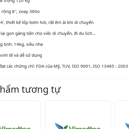
ải trọng 120 kg
c rộng 8″, xoay 360o
4', thiết kế lốp bơm hơi, rất êm ái khi di chuyển
 lại gọn gàng tiện cho việc di chuyển, đi du lịch…
g tịnh: 14kg, siêu nhẹ
kinh tế và dễ sử dụng
đạt các chứng chỉ: FDA của Mỹ, TUV, ISO 9001, ISO 13485 : 2003
phẩm tương tự