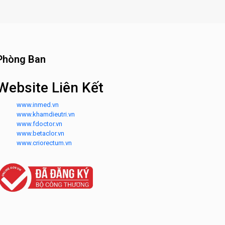
Phòng Ban
Website Liên Kết
www.inmed.vn
www.khamdieutri.vn
www.fdoctor.vn
www.betaclor.vn
www.criorectum.vn