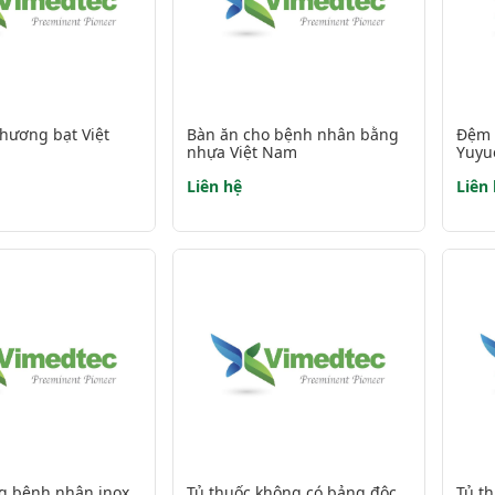
hương bạt Việt
Bàn ăn cho bệnh nhân bằng
Đệm h
nhựa Việt Nam
Yuyu
Liên hệ
Liên
g bệnh nhân inox
Tủ thuốc không có bảng độc
Tủ t