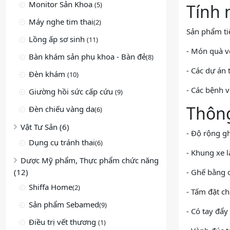
Monitor Sản Khoa
(5)
Tính 
Máy nghe tim thai
(2)
Sản phẩm ti
Lồng ấp sơ sinh
(11)
- Món quà v
Bàn khám sản phụ khoa - Bàn đẻ
(8)
- Các dự án 
Đèn khám
(10)
- Các bệnh v
Giường hồi sức cấp cứu
(9)
Thông
Đèn chiếu vàng da
(6)
Vật Tư Sản (6)
- Độ rộng g
Dụng cụ tránh thai
(6)
- Khung xe 
Dược Mỹ phẩm, Thực phẩm chức năng
(12)
- Ghế bằng c
Shiffa Home
(2)
- Tấm đặt c
Sản phẩm Sebamed
(9)
- Có tay đẩy
Điều trị vết thương
(1)