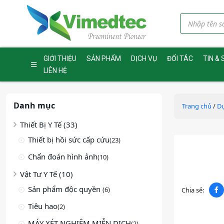
GIỚI THIỆU
SẢN PHẨM
DỊCH VỤ
ĐỐI TÁC
TIN & 
LIÊN HỆ
Danh mục
Trang chủ
/
Dụ
Thiết Bị Y Tế (33)
Thiết bị hồi sức cấp cứu
(23)
Chẩn đoán hình ảnh
(10)
Vật Tư Y Tế (10)
Sản phẩm độc quyền
(6)
Chia sẻ:
Tiêu hao
(2)
MÁY XÉT NGHIỆM MIỄN DỊCH
(2)