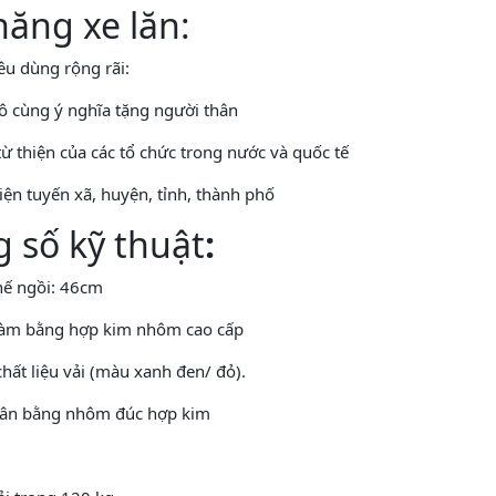
năng xe lăn:
êu dùng rộng rãi:
ô cùng ý nghĩa tặng người thân
từ thiện của các tổ chức trong nước và quốc tế
iện tuyến xã, huyện, tỉnh, thành phố
 số kỹ thuật
:
hế ngồi: 46cm
làm bằng hợp kim nhôm cao cấp
hất liệu vải (màu xanh đen/ đỏ).
hân bằng nhôm đúc hợp kim