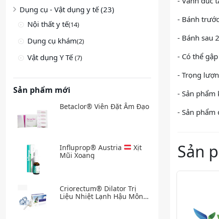
- Vành đúc t
Dụng cụ - Vật dụng y tế (23)
- Bánh trướ
Nội thất y tế
(14)
- Bánh sau 2
Dụng cụ khám
(2)
- Có thể gập
Vật dụng Y Tế
(7)
- Trọng lượn
Sản phẩm mới
- Sản phẩm 
Betaclor® Viên Đặt Âm Đạo
- Sản phẩm 
Sản 
Influprop® Austria
Xịt
Mũi Xoang
Criorectum® Dilator Trị
Liệu Nhiệt Lạnh Hậu Môn
Trĩ