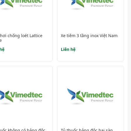
ơi chống loét Lattice
Xe tiêm 3 tầng inox Việt Nam
e
 hệ
Liên hệ
huốc không có bảng độc
Tủ thuốc bảng độc hại sàn