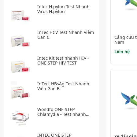
Intec H.pylori Test Nhanh
Virus H.pylori
InTec HCV Test Nhanh Viêm
Gan C
Cáng cứu t
Nam
Liên hệ
Intec Kit test nhanh HIV -
ONE STEP HIV TEST
InTect HBsAg Test Nhanh
Viên Gan B
Wondfo ONE STEP
Chlamydia - Test nhanh
bệnh Chlamydia
INTEC ONE STEP
Xe đẩy cán