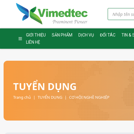
GIỚI THIỆU
SẢN PHẨM
DỊCH VỤ
ĐỐI TÁC
TIN & 
LIÊN HỆ
TUYỂN DỤNG
Trang chủ
|
TUYỂN DỤNG
|
CƠ HỘI NGHỀ NGHIỆP