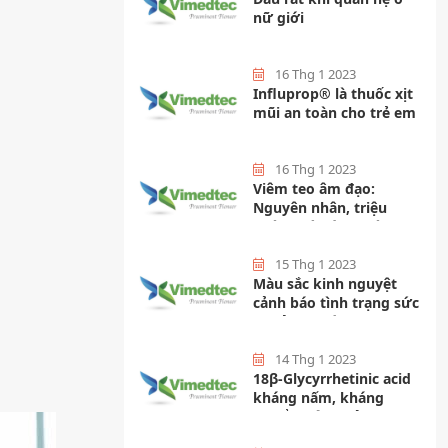
nữ giới
16 Thg 1 2023
Influprop®️ là thuốc xịt
mũi an toàn cho trẻ em
16 Thg 1 2023
Viêm teo âm đạo:
Nguyên nhân, triệu
chứng và cách phòng
ngừa
15 Thg 1 2023
Màu sắc kinh nguyệt
cảnh báo tình trạng sức
khoẻ nữ giới
14 Thg 1 2023
18β-Glycyrrhetinic acid
kháng nấm, kháng
khuẩn hiệu quả