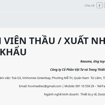
Chia sẻ:
VIÊN THẦU / XUẤT N
KHẨU
Resume, ứng tuyể
Công ty Cổ Phần Vật Tư và Trang Thiết
àm việc: Toà G3, Vinhomes Greenbay, Phường Mễ Trì, Quận Nam Từ Liêm, 
Email: hr.vimedtec@gmail.com | Mobile: 091 10 559 29 – Tel/Fa
Ngành nghề kinh doanh: Thiết bị y tế, Dư