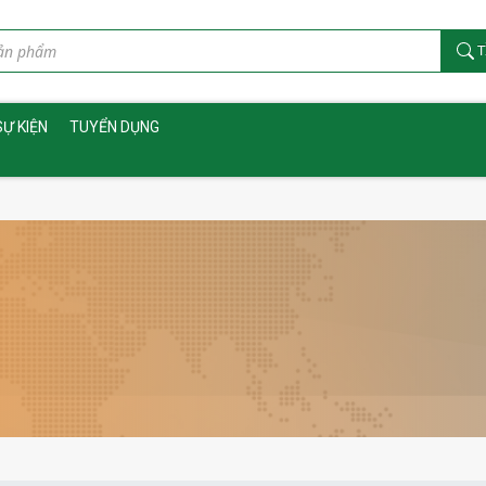
T
SỰ KIỆN
TUYỂN DỤNG