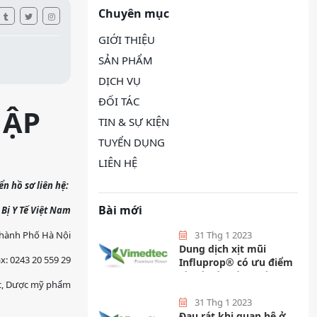
Chuyên mục
GIỚI THIỆU
SẢN PHẨM
DỊCH VỤ
ĐỐI TÁC
HẬP
TIN & SỰ KIỆN
TUYỂN DỤNG
LIÊN HỆ
n hồ sơ liên hệ:
Bài mới
 Bị Y Tế Việt Nam
Thành Phố Hà Nội
31 Thg 1 2023
Dung dịch xịt mũi
x: 0243 20 559 29
Influprop® có ưu điểm
gì mà các bác sĩ hàng
ợc, Dược mỹ phẩm
đầu khuyên dùng?
31 Thg 1 2023
Đau rát khi quan hệ ở