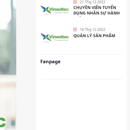
21 Thg 12 2022
CHUYÊN VIÊN TUYỂN
DỤNG NHÂN SỰ HÀNH
CHÍNH
16 Thg 12 2022
QUẢN LÝ SẢN PHẨM
Fanpage